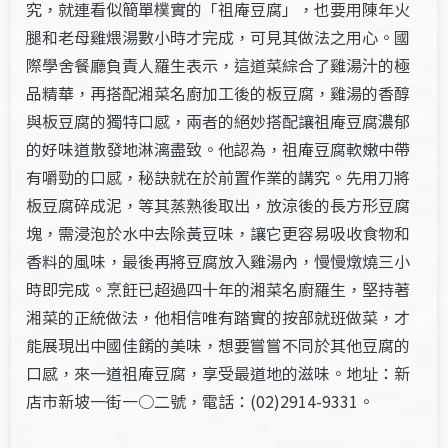
究，就連看似簡單樸實的「祖庵豆腐」，也要用陳年火
腿和老母雞煨湯數小時才完成，可見其做法之用心。國
際學舍餐廳負責人羅生表示，這道菜綜合了雞湯汁的極
品精華，再搭配湘菜名廚加工後的板豆腐，雞湯的香醇
與板豆腐的獨特口感，兩者的絕妙搭配讓祖庵豆腐濃郁
的好味道散發地淋漓盡致。他認為，祖庵豆腐軟嫩中帶
有嚼勁的口感，秘訣就在於前置作業的講究。先用刀將
板豆腐碎成泥，等其蒸熟後取出，放涼後的長方形豆腐
塊，需浸泡於水中去除黃豆味，讓它更容易吸收食物和
香料的風味，最後再將豆腐放入雞湯內，慢慢燉燒三小
時即完成。烹飪已超過四十年的湘菜名廚羅生，堅持著
湘菜的正統做法，他相信唯有踏實的按部就班做菜，才
能展現出中國佳餚的美味，想要嘗嘗不同於其他豆腐的
口感，來一道祖庵豆腐，享受最道地的滋味。地址：新
店市新坡一街一○二號，電話：(02)2914-9331。