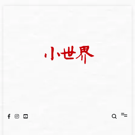
Skip
to
content
我們立足小世界，學習記錄浩瀚蒼穹
世新大學小世界