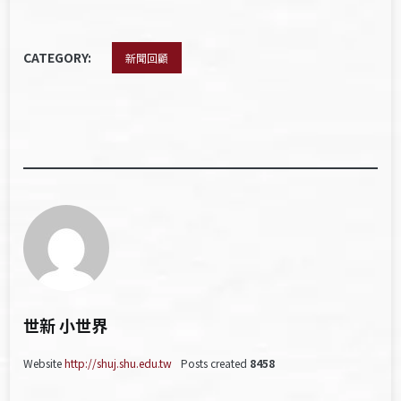
CATEGORY:
新聞回顧
世新 小世界
Website
http://shuj.shu.edu.tw
Posts created
8458