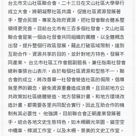
台北市文山社區聯合會，二十三日在文山社區大學舉行
成立大會，將朝凝聚社區共識， 促進社區資源發展著
手，整合民間、專家及政府資源，把社發會聯合體系整
頓得更完善。目前台北市有三百多個社發會，文山社區
聯合會是第一個由社發會共同組織的團體，以全體概念
出發，提升整個行政區發展，藉此打破區域限制，達到
互助合作、資源共享的目的，並針對地方特色，發展不
同產業。 台北市社區工作會館副館長，兼任指南社發會
總幹事張台山表示，由於每個社區資源和型態不一，聯
合會的成立，將改善單一社發會營造社區的侷限，倡導
無里界的觀念，避免資源重疊造成浪費。且目前地方公
共政策如社區總體營造、地方發展計畫，和地方環境改
造計畫，都需要各里共同配合實行，因此互助合作的機
制有其必要性。 他強調，目前聯合會正朝產業發展著
手，結合各地文史生態特色，如木柵觀光茶園、貓空空
中纜車、樟湖工作室，以及木柵、景美的文史工作室，