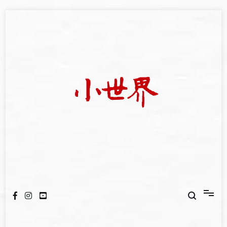
Skip
to
content
我們立足小世界，學習記錄浩瀚蒼穹
世新大學小世界