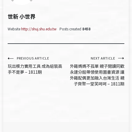
世新 小世界
Website
http://shuj.shu.edu.tw
Posts created
8458
文
PREVIOUS ARTICLE
NEXT ARTICLE
玩出模力實用工具 成為組裝高
外籍媽媽不孤單 親子閱讀同歡
章
手不是夢 – 1811期
永建分館帶領使用圖書資源 讓
外籍配偶更加融入台灣生活 親
導
子齊聚一堂笑呵呵 – 1811期
覽