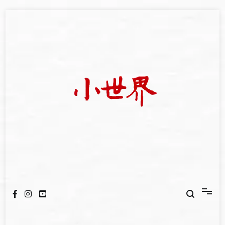
Skip
to
content
我們立足小世界，學習記錄浩瀚蒼穹
世新大學小世界