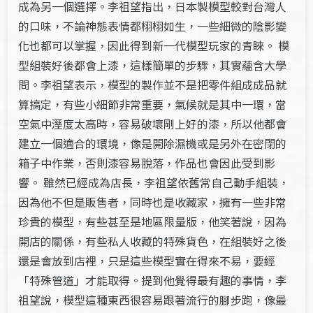
成為另一個選擇。李祖望指出，日本製模型較對台灣人
的口味，不論神態表情都栩栩如生，一些細微的陰影變
化也都可以掌握，因此得到新一代模型玩家的青睞。 模
型組裝好後都會上漆，這樣簡單的步驟，其實蘊含大學
問。李祖望表示，模型的製作並不是把零件組成成品就
算搞定，有些小細節非常重要，氣候就是其中一環，當
空氣中溼度太高時，容易破壞剛上好的漆，所以他都會
建立一個適合的環境，像是開除濕機或是另外在密閉的
箱子中作業，否則漆容易脫落，作品也會因此受到影
響。 雖然已經成為店長，李祖望依舊常自己動手組裝，
因為他不但是販售者，同時也是收藏家，擁有一些非常
珍貴的模型，有些甚至是地區限量版，他笑著說，因為
開店的關係，有些私人收藏的特殊貨色，在組裝好之後
還是會放到店裡，只是這些模型實在得來不易，要經
「特殊管道」才能取得。提到他覺得最有趣的事情，李
祖望說，模型這種東西很容易跟著流行的腳步跑，像最