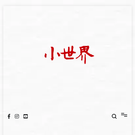
Skip
to
content
我們立足小世界，學習記錄浩瀚蒼穹
世新大學小世界