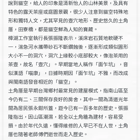
說到貓空，給人的印象是清新怡人的山林美景，及具有
特色的露天茶座或庭園景觀，很少人注意到貓空特殊地
形和獨特人文，尤其罕見的壺穴地形、歷史悠久的土角
厝，田寮橋，都是貓空鮮為人知的寶藏。
樟湖工作室執行長張振隆表示，溪床岩石質地軟硬不
一，湍急河水攜帶砂石不斷鑽蝕後，逐漸形成類似圓形
大小不一的洞穴，洞穴上緣較小底部較大，像泡茶用的
茶壺，故名「壺穴」。早期當地人稱作「面乍坑」，音
似漢語「喵康」，日據時期因「面乍坑」不雅，而改成
與閩南語發音相近的「貓空」。
土角厝是早期台灣鄉村最常見的建屋模式，指南山區至
今仍有二、三間保存良好的房舍，其中一間為清道光年
間為居民張永鉗所蓋，距今已有一百多年的歷史。張振
隆指出，因山區潮濕，若全以土角牆為建材，容易受
損。由於年代久遠，懂得維修的人早已不在人世，土角
厝也隨著老師傅們逝世而走入歷史。