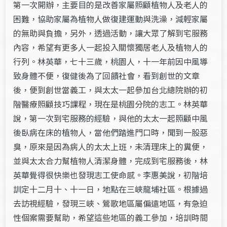
第一次開辦，主要目的是改善家屬照顧植物人及老人的
困難，協助家屬為植物人做復建運動與洗澡，減輕家屬
的無助與負擔，另外，透過活動，讓大眾了解到宅服務
內容，希望有更多人一起投入關懷獨居老人及植物人的
行列。林英華，七十三歲，桃園人，十一年前因中風導
致身體不便，復健後為了回饋社會，看到創世的文章
後，便到創世當義工，與太太一起參加台北總院辦的初
階醫療照顧技巧課程，現在是桃園分院的志工。林英華
說，第一次到宅服務的經驗，與他的太太一起照顧中風
後臥病在床的植物人，當他們踏進門口時，聞到一股惡
臭，原來是因為病人的太太上班，未清理床上的糞便，
並與太太合力幫植物人清潔身體，完成到宅服務後，林
英華覺得很快樂也發現志工使命感。李惠美說，初階培
訓定十二月十、十一日，地點在三峽龍埔社區。根據過
去訪視經驗，發現三峽、鶯歌地區屬偏遠地區，有急迫
性個案需要幫助，希望這些地區的義工參加，培訓時間