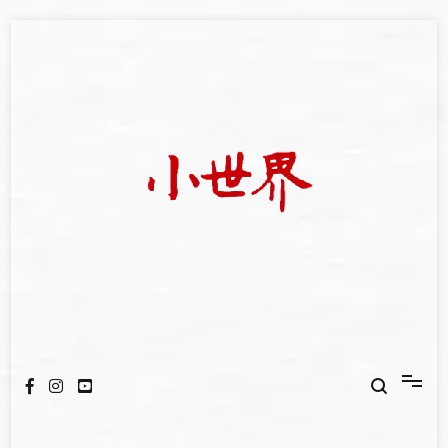
Skip
to
content
我們立足小世界，學習記錄浩瀚蒼穹
世新大學小世界