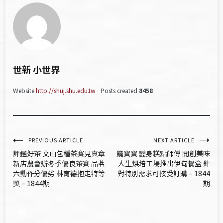
世新 小世界
Website
http://shuj.shu.edu.tw
Posts created
8458
文
PREVIOUS ARTICLE
NEXT ARTICLE
評鑑好茶 文山包種茶賽見真章
饞寶寶 變身糕點師傅 開創美味
章
新店農會辦冬季優良茶賽 品茗
人生烘培工場推出伊甸餐盒 針
六動作分優劣 林育德抱走特等
對特別需求可接受訂購 – 1844
導
獎 – 1844期
期
覽