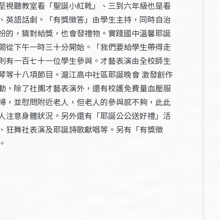
至視聽教室看「聖誕小紅靴」、三到六年級也是看
、英語話劇。「有獎徵答」由學生主持，同時自治
扮的，猜對給獎，也會發禮物。實踐國中溫馨耶誕
間從下午一時三十分開始。「我們要給學生帶得走
則有一百七十一位學生參與。才藝表演由全校師生
琴等十八項節目。滬江高中社區耶誕晚會 激發創作
動，除了社團才藝表演外，還有校護免費量血壓服
掃，並慰問附近老人，但老人的參與感不夠，此此
人注意身體狀況。另外還有「耶誕公公送好禮」活
、狂舞社表演及耶誕詩歌獻唱等。另有「有獎徵
。