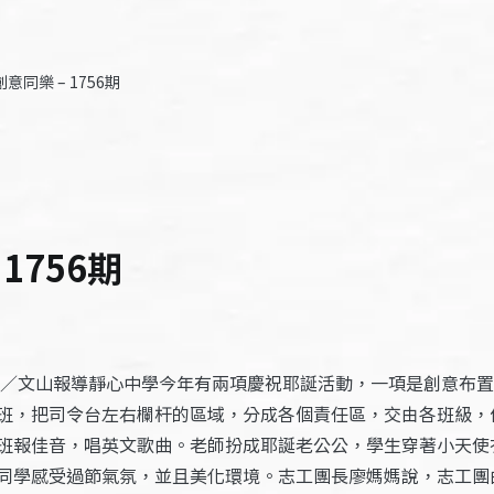
意同樂 – 1756期
1756期
滿／文山報導靜心中學今年有兩項慶祝耶誕活動，一項是創意布
班，把司令台左右欄杆的區域，分成各個責任區，交由各班級，
班報佳音，唱英文歌曲。老師扮成耶誕老公公，學生穿著小天使
同學感受過節氣氛，並且美化環境。志工團長廖媽媽說，志工團