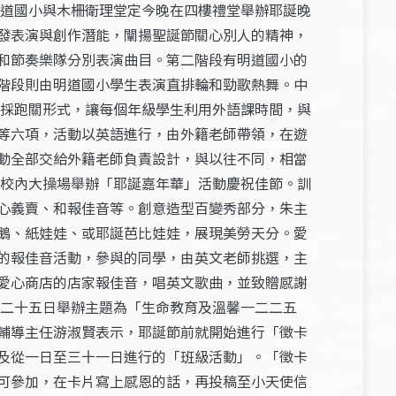
明道國小與木柵衛理堂定今晚在四樓禮堂舉辦耶誕晚
發表演與創作潛能，闡揚聖誕節關心別人的精神，
和節奏樂隊分別表演曲目。第二階段有明道國小的
階段則由明道國小學生表演直排輪和勁歌熱舞。中
容採跑關形式，讓每個年級學生利用外語課時間，與
等六項，活動以英語進行，由外籍老師帶領，在遊
動全部交給外籍老師負責設計，與以往不同，相當
在校內大操場舉辦「耶誕嘉年華」活動慶祝佳節。訓
心義賣、和報佳音等。創意造型百變秀部分，朱主
鵝、紙娃娃、或耶誕芭比娃娃，展現美勞天分。愛
的報佳音活動，參與的同學，由英文老師挑選，主
愛心商店的店家報佳音，唱英文歌曲，並致贈感謝
定二十五日舉辦主題為「生命教育及溫馨一二二五
輔導主任游淑賢表示，耶誕節前就開始進行「徵卡
及從一日至三十一日進行的「班級活動」。「徵卡
可參加，在卡片寫上感恩的話，再投稿至小天使信