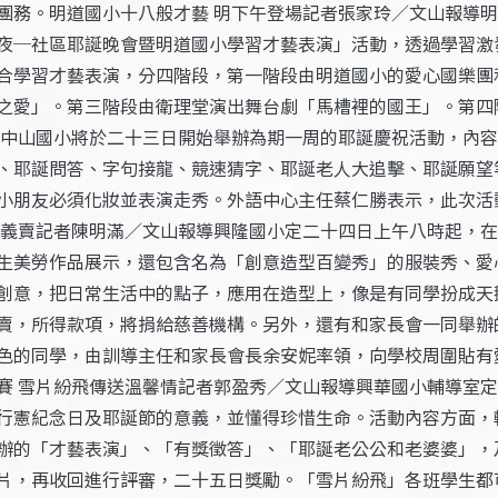
團務。明道國小十八般才藝 明下午登場記者張家玲／文山報導
夜─社區耶誕晚會暨明道國小學習才藝表演」活動，透過學習激
合學習才藝表演，分四階段，第一階段由明道國小的愛心國樂團
之愛」。第三階段由衛理堂演出舞台劇「馬槽裡的國王」。第四
導中山國小將於二十三日開始舉辦為期一周的耶誕慶祝活動，內
、耶誕問答、字句接龍、競速猜字、耶誕老人大追擊、耶誕願望
小朋友必須化妝並表演走秀。外語中心主任蔡仁勝表示，此次活
心義賣記者陳明滿／文山報導興隆國小定二十四日上午八時起，
生美勞作品展示，還包含名為「創意造型百變秀」的服裝秀、愛
創意，把日常生活中的點子，應用在造型上，像是有同學扮成天
賣，所得款項，將捐給慈善機構。另外，還有和家長會一同舉辦
色的同學，由訓導主任和家長會長余安妮率領，向學校周圍貼有
賽 雪片紛飛傳送溫馨情記者郭盈秀／文山報導興華國小輔導室
行憲紀念日及耶誕節的意義，並懂得珍惜生命。活動內容方面，
辦的「才藝表演」、「有獎徵答」、「耶誕老公公和老婆婆」，
片，再收回進行評審，二十五日獎勵。「雪片紛飛」各班學生都