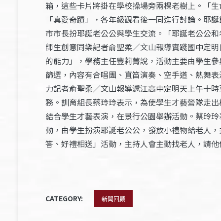
箱，這些卡片將掛在學校操場旁兩棵老樹上。「生
「真愛奇蹟」，各年級觀看後一同進行討論。耶誕
市市長扮耶誕老公公與學生交流。「耶誕老公公和
師生創意同樂記者俞聖柔／文山報導實踐國中定明
的能力」，學務主任豐莉菁說，活動主要由學生參
篩選，內容有合唱團、直笛演奏、空手道、熱舞表
力記者俞聖柔／文山報導滬江高中定明天上午十時
務。訓育組長蔡玲玲表示，為使學生才藝營隊走出
結合學生才藝表演，在景行公園舉辦活動。蔡玲玲
動，由學生扮演耶誕老公公，發放小禮物給老人，
答、好禮相送」活動，主持人會主動找老人，請他
CATEGORY:
新聞回顧