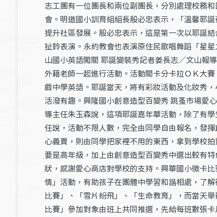
志工團有一位團長和兩位副團長，分別處理校務和
會。明道國小訓育組組長殷必忠表示，「溫馨耶誕
提升社區發展。殷必忠表示，這是第一次以耶誕結
扯鈴表演。永約教會也表演原住民歌唱舞蹈「星星
山國小英語闖關 耶誕變裝秀記者姜長志／文山報
外籍老師一起進行活動。活動關卡分卡拉ＯＫ大賽
戲中學英語。耶誕當天，將有彩妝活動及化妝秀，
活潑有趣。興隆國小創意造型百變秀 跳蚤市場愛
導主任朱玉森說，這項耶誕嘉年華活動，除了有學
任說，活動不限人數，完全由同學自由報名，發揮
心義賣，則由同學把家裡不用的東西，拿到學校拍
要是高年級，加上由創意造型百變秀中選出較有特
狀，感謝愛心商店對學校的支持。興華國小徵卡比
情」活動，有助孩子在團體中學習和諧相處，了解
比賽」、「雪片紛飛」、「生命教育」，而當天舉
比賽」參加對象由班上共同推選，先給每班數張卡