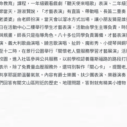
命教育」課程，一年級觀看戲劇「聽天使來唱歌」表演、二年級
節當天，游淑賢說，「才藝表演」有直笛、帶動唱、長笛二重奏
老婆婆」由老師扮演，當天會以溜冰方式出場，讓小朋友猜是誰
日在活動中心二樓舉行學生才藝表演，活動由學生主導負責，時
與規畫，師長只是指導角色。八十多位同學負責籌備，才藝表演
演、義大利歌曲演唱、饒舌歌演唱、扯鈴、魔術秀、小提琴與鋼
至十二時，在景行公園舉行「關懷老人暨服務學習才藝展演」活
校園，進入社區參與公共服務，以前學校認養羅斯福路的路段打
表示，除了免費量血壓服務外，還特別製作「關心卡」，提醒老
共享耶誕節溫馨氣氛。內容有爵士樂團、扶少團表演、樂器演奏
們回答有關文山區附近的歷史、地理問題，答對就有精美小禮物