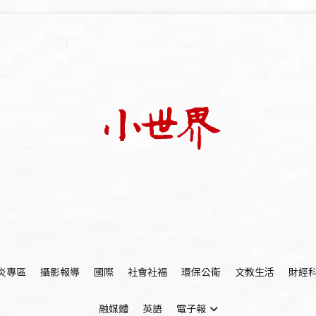
我們立足小世界，學習記錄浩瀚蒼穹
世新大學小世界
炎專區
攝影報導
國際
社會社福
環保公衛
文教生活
財經
融媒體
英語
電子報