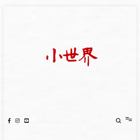
Skip
to
content
我們立足小世界，學習記錄浩瀚蒼穹
世新大學小世界