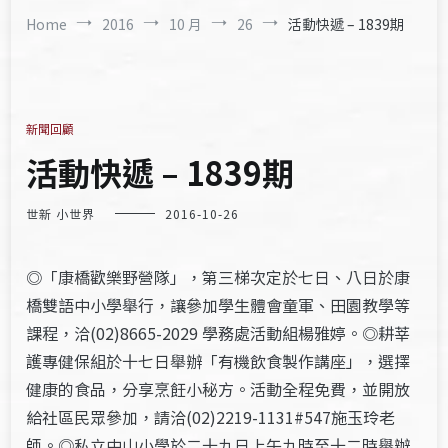
Home
2016
10 月
26
活動快遞 – 1839期
新聞回顧
活動快遞 – 1839期
世新 小世界
2016-10-26
◎「康橋歡樂野營隊」，第三梯次定於七日、八日於康
橋雙語中小學舉行，讓參加學生體會童軍、田園教學等
課程，洽(02)8665-2029 學務處活動組楊雅婷。◎耕莘
護專健保組於十七日舉辦「有機飲食製作講座」，選擇
健康的食品，分享烹飪小秘方。活動全程免費，並開放
給社區民眾參加，請洽(02)2219-1131#547施玉玲老
師。◎私立中山小學於二十九日上午九時至十二時舉辦