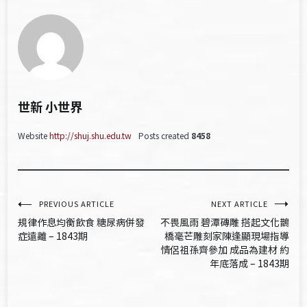
世新 小世界
Website
http://shuj.shu.edu.tw
Posts created
8458
文
PREVIOUS ARTICLE
NEXT ARTICLE
規律作息均衡飲食 糖尿病併發
不畏風雨 碧潭磚雕 搭起文化鵲
章
症遠離 – 1843期
橋毫芒雕刻家陳逢顯現場指導
情侶祖孫齊參加 成品為建材 約
導
年底落成 – 1843期
覽