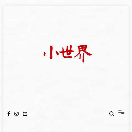
Skip
to
content
我們立足小世界，學習記錄浩瀚蒼穹
世新大學小世界