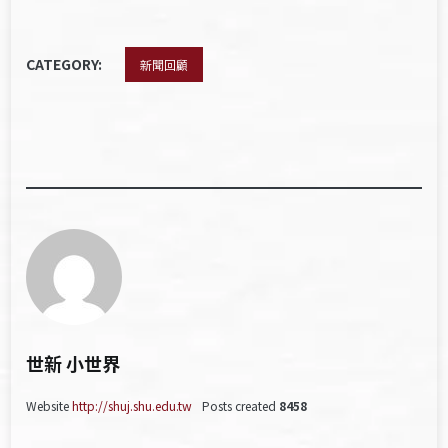
CATEGORY:
新聞回顧
世新 小世界
Website
http://shuj.shu.edu.tw
Posts created
8458