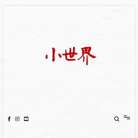
Skip
to
content
我們立足小世界，學習記錄浩瀚蒼穹
世新大學小世界