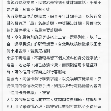
處領取退稅支票，民眾若是接到歹徒詐騙電話，千萬不
要理會。其實不僅有歹徒
假冒稅捐單位詐騙民眾，綜合今年詐騙手法，以假冒金
融監督管理「局」名義詐騙、中獎通知詐騙、假催收欠
款詐騙等手法，為最主要詐騙手
段，今年最特別的是歹徒搭上三合一選舉列車，以「三
合一選舉民調」詐騙電話費。台北縣稅捐稽徵處政風室
何小姐表示，若民眾接到
來源不明電話，不要輕易留下個人資料如身分證字號、
電話、地址等。如已繳清卡費，而懷疑信用卡遭盜刷
時，可依信用卡背面之銀行客服電
話號碼，向發卡銀行聯繫求證，以免誤觸歹徒陷阱。歹
徒慣用的假催收欠款手法，則是以銀行電話語音內容為
「信用卡費未繳」，被害
人便會依語音指示向來電歹徒詢問欠費細節，詐騙集團
則利用民眾恐慌心理，請被害民眾撥打電話至歹徒所留