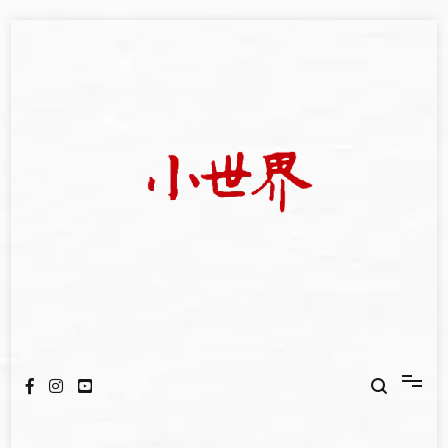
Skip
to
content
我們立足小世界，學習記錄浩瀚蒼穹
世新大學小世界