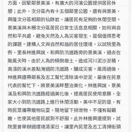
方面，因緊鄰景美溪，有廣大的河濱公園提供居民休
憩；此外，次分區內有十五個鄰里公園，還有與景美、
興隆次分區相鄰的仙跡岩，讓居民有足夠的休閒空間。
景美溪與木柵次分區居民日常生活息息相關，如何與自
然和平共處，避免天然及人為災害發生，是個值得思考
的課題。建構人文與自然和諧的居住環境，以試院里為
例，里長林進興說，和興防汛道路旁的景美溪，過去在
颱風天時，由於人為的傾倒廢土，造成河川泥沙淤積，
高漲的溪水差點淹過防汛道路，釀成災害。風雨過後，
林進興還帶鄰長及志工幫忙清除溪中淤泥，最後在民意
代表的幫忙下，將景美溪畔整治美化。林進興說，景美
溪及和興防汛道路經過美化後，提高居民使用意願，全
家大小到防汛道路上進行休閒活動，美中不足的是，有
時民眾攜帶寵物玩耍，隨地留下排泄物，不僅有礙觀
瞻，也使其他居民感到不舒服。此外林進興還提到，試
院里曾舉辦過環境清潔日，讓里內民眾及志工清掃街頭