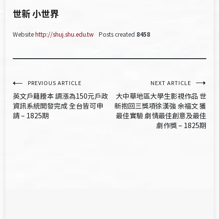
世新 小世界
Website
http://shuj.shu.edu.tw
Posts created
8458
文
PREVIOUS ARTICLE
NEXT ARTICLE
英文戶籍謄本 調漲為150元戶政
大中華地區大學生影視作品 世
章
資訊系統開發完成 全台皆可申
新抱回三獎項徐漢強 余福文 獲
請 – 1825期
最佳實驗 劇情最佳創意及最佳
導
劇作獎 – 1825期
覽