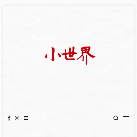
Skip
to
content
我們立足小世界，學習記錄浩瀚蒼穹
世新大學小世界