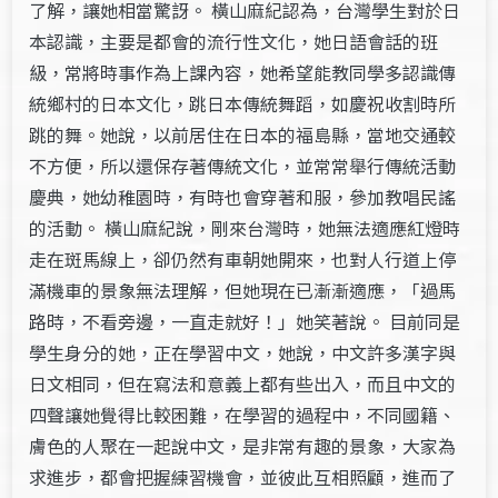
了解，讓她相當驚訝。 橫山麻紀認為，台灣學生對於日
本認識，主要是都會的流行性文化，她日語會話的班
級，常將時事作為上課內容，她希望能教同學多認識傳
統鄉村的日本文化，跳日本傳統舞蹈，如慶祝收割時所
跳的舞。她說，以前居住在日本的福島縣，當地交通較
不方便，所以還保存著傳統文化，並常常舉行傳統活動
慶典，她幼稚園時，有時也會穿著和服，參加教唱民謠
的活動。 橫山麻紀說，剛來台灣時，她無法適應紅燈時
走在斑馬線上，卻仍然有車朝她開來，也對人行道上停
滿機車的景象無法理解，但她現在已漸漸適應，「過馬
路時，不看旁邊，一直走就好！」她笑著說。 目前同是
學生身分的她，正在學習中文，她說，中文許多漢字與
日文相同，但在寫法和意義上都有些出入，而且中文的
四聲讓她覺得比較困難，在學習的過程中，不同國籍、
膚色的人聚在一起說中文，是非常有趣的景象，大家為
求進步，都會把握練習機會，並彼此互相照顧，進而了