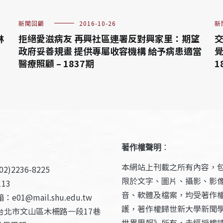
新聞回顧
2016-10-26
新
林
拒絕愛滋病友 再興社區連署反對興家里：期望
交
政府妥善規畫 提供專屬收容機構 給予病患適當
覺
醫療照顧 – 1837期
1
著作權聲明
：
本網站上刊載之所有內容，
2)2236-8225
限於文字、圖片、攝影、影
13
音、軟體及檔案，均受著作
e01@mail.shu.edu.tw
護，著作權歸世新大學新聞
台北市文山區木柵路一段17巷
世界周報》所有，未經授權