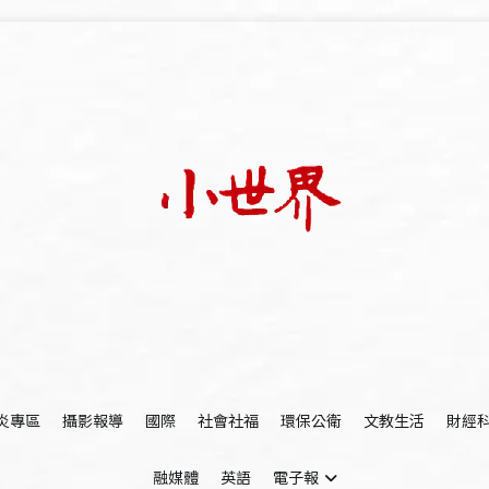
我們立足小世界，學習記錄浩瀚蒼穹
世新大學小世界
炎專區
攝影報導
國際
社會社福
環保公衛
文教生活
財經
融媒體
英語
電子報