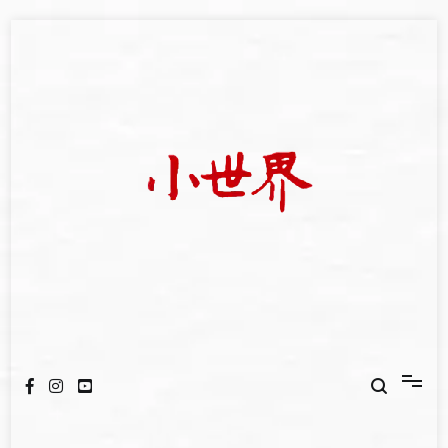
Skip
to
content
我們立足小世界，學習記錄浩瀚蒼穹
世新大學小世界