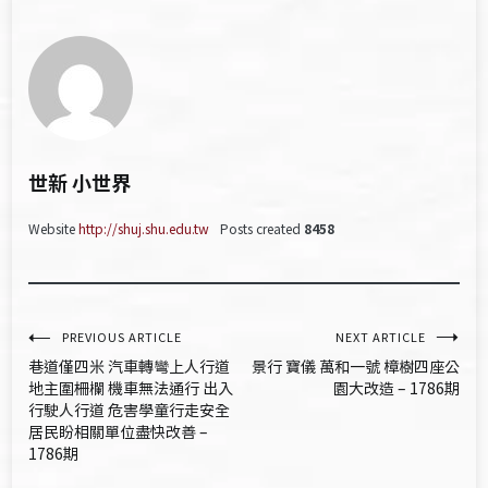
世新 小世界
Website
http://shuj.shu.edu.tw
Posts created
8458
文
PREVIOUS ARTICLE
NEXT ARTICLE
巷道僅四米 汽車轉彎上人行道
景行 寶儀 萬和一號 樟樹四座公
章
地主圍柵欄 機車無法通行 出入
園大改造 – 1786期
行駛人行道 危害學童行走安全
導
居民盼相關單位盡快改善 –
1786期
覽