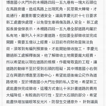
博嘉國小大門外的木柵路四段一五九巷有一塊大石頭位
在馬路旁邊，造成馬路上出現死角，民眾需大轉彎，才
能通行，嚴重影響交通安全，議員李慶元於十七日要求
新工處盡快處理，以免發生車禍傷及路人安全。 新工處
股長曾俊傑表示，木柵路四段一五九巷全部道路均屬於
私有地，雖列入十米計畫道路，但如要全部徵收並完成
開闢，需要五億以上經費，以目前市府財政是無法負
荷，須等到有編列預算後，才能開始徵收施工。 李慶元
聽過新工處解釋後說，他了解徵收土地需要龐大經費，
所以希望能以現在道路的規模，作截彎取直的工程，讓
道路的動線不至於受到石頭的阻礙，其中博嘉國小右側
正在興建的博嘉里活動中心，希望能退後幾公尺作為道
路使用，至於博嘉國小大門左側的私人空地，希望新工
處能盡快完成徵收，這種方式會比十米計畫道路的費用
大幅降低，有較高的可行性，至於大石頭的部分，希望
能盡快增加貓眼等反光片，防發生交通意外。 針對議員