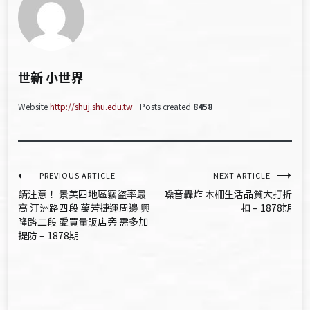
世新 小世界
Website
http://shuj.shu.edu.tw
Posts created
8458
文
PREVIOUS ARTICLE
NEXT ARTICLE
請注意！ 景美四地區竊盜率最
噪音轟炸 木柵生活品質大打折
章
高 汀洲路四段 萬芳捷運周邊 興
扣 – 1878期
隆路二段 愛買量販店旁 需多加
導
提防 – 1878期
覽