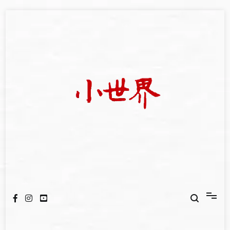
Skip
to
content
我們立足小世界，學習記錄浩瀚蒼穹
世新大學小世界