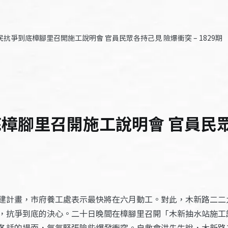
民抗爭到底樟腳里召開施工說明會 官員民眾各持己見 險爆衝突 – 1829期
樟腳里召開施工說明會 官員民眾
建計畫，市府養工處表示最快將在六月動工。對此，木新路二二
，抗爭到底的決心。二十日晚間在樟腳里召開「木新抽水站施工
各話的場面，氣氛緊張險些爆發衝突。自救會洪先生說，木新路