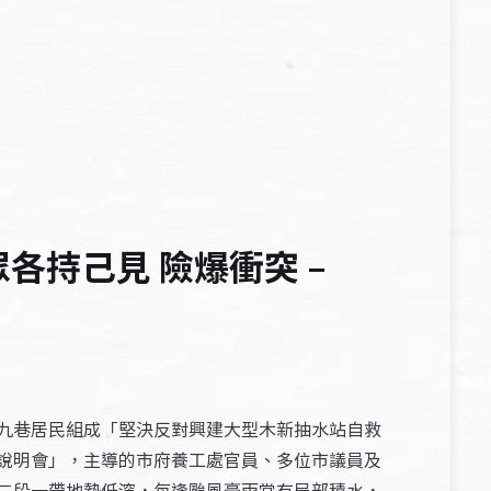
各持己見 險爆衝突 –
九巷居民組成「堅決反對興建大型木新抽水站自救
說明會」，主導的市府養工處官員、多位市議員及
二段一帶地勢低漥，每逢颱風豪雨常有局部積水，