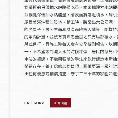
對鄰近的保儀抽水站略顯吃重。本來擴建抽水站即
並擴健保儀抽水站能量，卻反而將鄰近積水，導引
屬景美溪沖積沙質地，動工時，將鑿出六公尺深、
的老房子，居民生命和財產面臨極大威脅。同樣持
的單向計畫，並沒有實際考量當地只有局部積水，
段式進行，且施工時每天會有安全檢測報告，以期
一，不希望等到淹大水的時候才做。居民的意見和
水站的擴建，不能用強制的手法來執行建造木新抽
問題存在，養工處應該對這項工程做更深一層的討
出任何優惠或補償措施。守了二三十年的家園如遭
CATEGORY:
新聞回顧