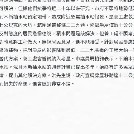
可解決，但據他們抗爭將近二十年以來研究，市府不願將地勢低
到木新抽水站預定地帶，造成附近急需抽水站假象，是養工處執
七公尺寬的大坑，範圍涵蓋整條二二九巷，緊鄰房屋僅數十公分
反對態度的居民詹儒德說，積水問題是該解決，但養工處不願考
卻執意將工程做大，無視居民意見，他不能接受。針對居民憂慮
隨時補強，把對房屋的影響降到最低，二二九巷道的工程大約一
替代方案，養工處會嘗試納入考量。市議員周柏雅表示，不論木
水站。況且木新抽水站的興建計畫已提出多年，始終有許多民眾
論，提出其他解決方案。洪先生說，政府宣稱房屋移動達十二公
到損失的命運，他會感到非常不捨。