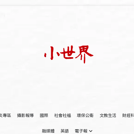
我們立足小世界，學習記錄浩瀚蒼穹
世新大學小世界
炎專區
攝影報導
國際
社會社福
環保公衛
文教生活
財經
融媒體
英語
電子報