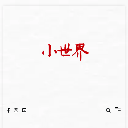
Skip
to
content
我們立足小世界，學習記錄浩瀚蒼穹
世新大學小世界