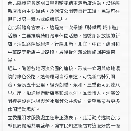
台北縣體育會定明日舉辦騎腳踏車遊新店活動，沿途經
新店市內主要道路，及河濱公園旁自行車道，民眾可在
假日以另一種方式認識新店。
台北縣體育會表示，這是第二次舉辦「騎鐵馬 城市遊」
活動，主要推廣騎腳踏車休閒活動，體驗腳步放慢的新
店。活動路線從碧潭，行經北新、北宜、中正、建國和
中華路等新店主要路段，最後從河濱公園騎回碧潭東
岸。
近年，隨著各地河濱公園的連接，形成一條河與綠地環
繞的綠色公路，這條環河自行車道，可從新店騎到關
渡，全長五十公里，經秀朗橋、永和、三重後可到達八
里左岸，沿途經過新店溪和淡水河，風景怡人。河濱公
園裡另設有球場與溜冰場等公共設施，希望民眾有更多
休閒活動場所。
立委羅明才服務處主任朱正強表示，此活動將邀請台北
縣長周錫瑋共襄盛舉，讓市民知道新店有這麼好的一條