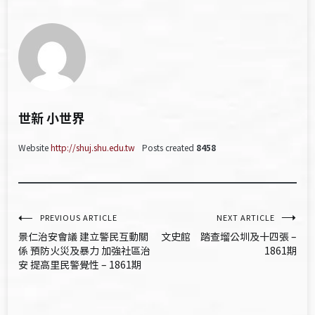
世新 小世界
Website
http://shuj.shu.edu.tw
Posts created
8458
文
PREVIOUS ARTICLE
NEXT ARTICLE
景仁治安會議 建立警民互動關
文史館 踏查塯公圳及十四張 –
章
係 預防火災及暴力 加強社區治
1861期
安 提高里民警覺性 – 1861期
導
覽