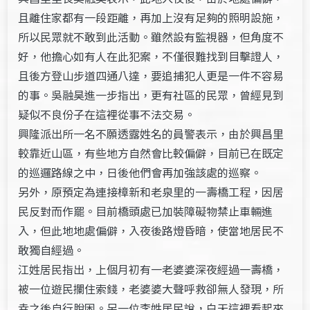
且離住家都有一段距離，再加上沒有足夠的照明設施，
所以民眾就不敢到此活動。雖然設有監視器，但角度不
好，他擔心如有人在此犯案，不僅很難找到目擊證人，
且後方登山步道四通八達，要追捕犯人更是一件不容易
的事。吳融昊進一步指出，更有社區的民眾，曾經見到
疑似不良份子在這裡從事不法交易。
興隆派出所一名不願透露姓名的員警表示，由於興昌里
較靠近山區，有些地方自然會比較偏僻，目前已在既定
的巡邏路線之中，日後他們會再加強該處的巡察。
另外，原預定為連接樟新和老泉里的一壽橋工程，因居
民反對而作罷。目前橋頭處已加裝障礙物禁止車輛進
入，但此地地處偏僻，入夜後路燈昏暗，使當地居民不
敢獨自經過。
江姓居民指出，上個月初有一老婆婆深夜經過一壽橋，
被一位遊民攔住索錢，老婆婆大聲呼救卻無人發現，所
幸之後自行脫困。另一位李姓居民說，白天這裡看起來