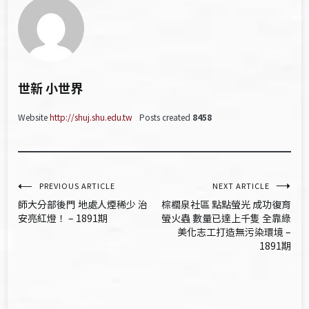
世新 小世界
Website
http://shuj.shu.edu.tw
Posts created
8458
文
PREVIOUS ARTICLE
NEXT ARTICLE
師大分部後門 地處人煙稀少 治
棕櫚泉社區 點點螢光 成功復育
章
安亮紅燈！ – 1891期
螢火蟲 數量已達上千隻 全靠綠
美化志工打造無污染環境 –
導
1891期
覽