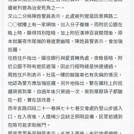
邊被列管為治安死角之一。
文山二分局陳姓警員表示，此處被列管是因景興路二
○○號樓上有一家網咖，出入分子複雜。而附近公園在
晚上時，顯得特別陰暗，加上附近漢神百貨關閉後，原
本就屬夜市尾端的巷道更幽暗。陳姓員警表示，會加強
巡邏。
任姓住戶指出，陽信銀行與愛買轉角處，夜晚昏暗，附
近公園不時有遊民遊蕩，因此行經時總是快速通過。
周姓住戶則表示，社區一樓的腳踏車也有失竊的情況，
他認為警方應加強巡邏。另外他指出，繫在鐵柱上的巡
邏袋簽到單，自過年後只簽過一次，簽到單跟袋子都皺
在一起，實在該改善。
而辛亥路四段二十一巷與七十七巷交會處的登山步道入
口，在入夜後，人煙稀少且缺乏照明設備，民眾若遇到
危險可能求助無門。
興昌里里長吳融昊表示，此地入夜後，由於地處偏僻，