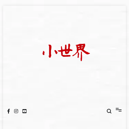
Skip
to
content
我們立足小世界，學習記錄浩瀚蒼穹
世新大學小世界