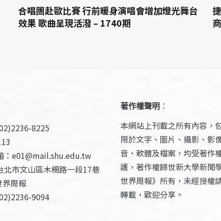
合唱團赴歐比賽 行前暖身演唱會增加燈光舞台
捷
效果 歌曲呈現活潑 – 1740期
商
著作權聲明
：
本網站上刊載之所有內容，
2)2236-8225
限於文字、圖片、攝影、影
13
音、軟體及檔案，均受著作
e01@mail.shu.edu.tw
護，著作權歸世新大學新聞
台北市文山區木柵路一段17巷
世界周報》所有，未經授權
世界周報
轉載，歡迎分享。
2)2236-9094