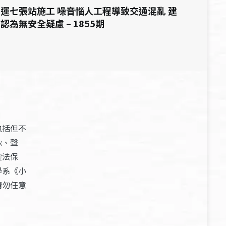
運七張站施工 噪音惱人工程導致交通混亂 建
認為無安全疑慮 – 1855期
包括但不
像、聲
權法保
學系《小
請勿任意