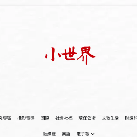
我們立足小世界，學習記錄浩瀚蒼穹
世新大學小世界
炎專區
攝影報導
國際
社會社福
環保公衛
文教生活
財經
融媒體
英語
電子報