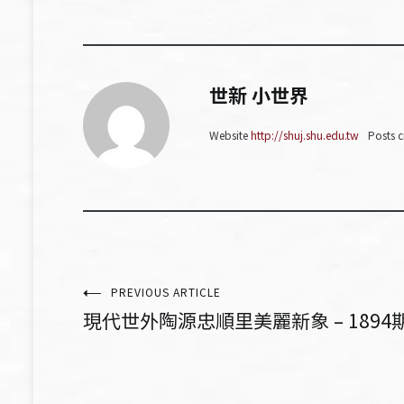
世新 小世界
Website
http://shuj.shu.edu.tw
Posts c
文
PREVIOUS ARTICLE
現代世外陶源忠順里美麗新象 – 1894
章
導