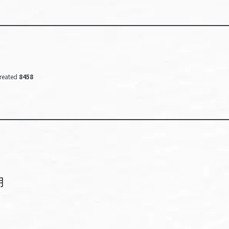
reated
8458
期