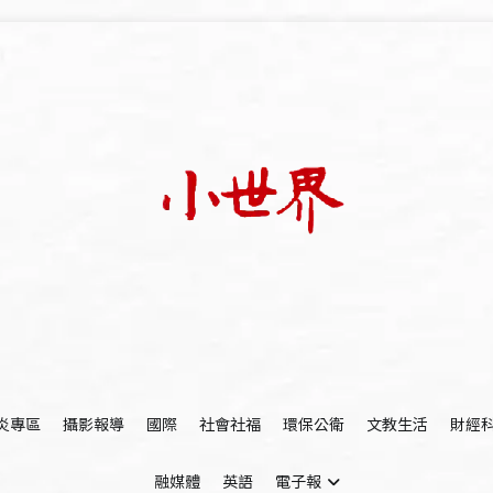
我們立足小世界，學習記錄浩瀚蒼穹
世新大學小世界
炎專區
攝影報導
國際
社會社福
環保公衛
文教生活
財經
融媒體
英語
電子報