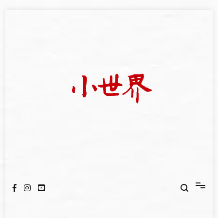
Skip
to
content
我們立足小世界，學習記錄浩瀚蒼穹
世新大學小世界