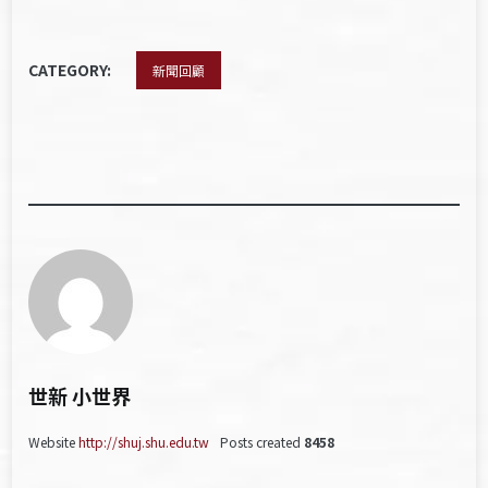
CATEGORY:
新聞回顧
世新 小世界
Website
http://shuj.shu.edu.tw
Posts created
8458