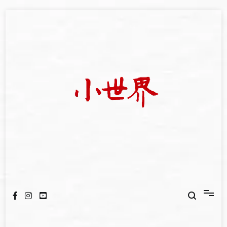
Skip
to
content
我們立足小世界，學習記錄浩瀚蒼穹
世新大學小世界