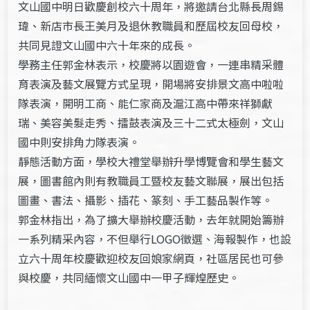
文山國中明日歡慶創校六十周年，將邀請台北縣長周錫
瑋、新店市長王美月及退休教職員和歷屆校友回母校，
共同見證文山國中六十年來的成長。
學務主任郭金林表示，校慶將以園遊會，一連串精采體
育表演及藝文展覽方式呈現，開場將安排景文高中啦啦
隊表演，開明工商、能仁家商及滬江高中帶來祥獅獻
瑞、美容美髮走秀、擂鼓表演及三十二式太極劍，文山
國中則安排角力隊表演。
靜態活動方面，學校大禮堂舉辦升學博覽會和學生藝文
展，圖書館內則有教職員工暨校友藝文聯展，展出包括
圖畫、書法、攝影、插花、篆刻、手工藝品製作等。
郭金林指出，為了擴大舉辦校慶活動，去年就開始籌辦
一系列精采內容，不但舉行LOGO徵選、海報製作，也設
立六十周年校慶歡迎校友回娘家網頁，社區居民也可參
與校慶，共同緬懷文山國中一甲子輝煌歷史。