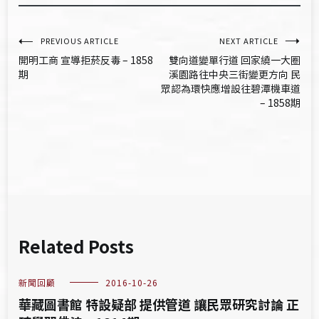
文
PREVIOUS ARTICLE
NEXT ARTICLE
開明工商 宣導拒菸反毒 – 1858
雙向道變單行道 回家繞一大圈
章
期
溪園路往中央三街變更方向 民
眾認為環快應增設往碧潭機車道
導
– 1858期
覽
Related Posts
新聞回顧
2016-10-26
華藏圖書館 特設疑部 提供管道 讓民眾研究討論 正