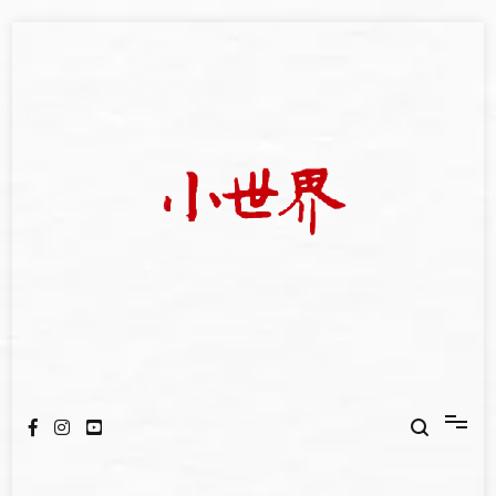
Skip
to
content
我們立足小世界，學習記錄浩瀚蒼穹
世新大學小世界