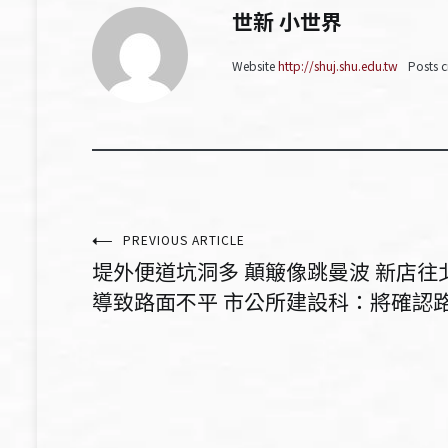
世新 小世界
Website
http://shuj.shu.edu.tw
Posts c
文
PREVIOUS ARTICLE
堤外便道坑洞多 顛簸像跳曼波 新店往
章
導致路面不平 市公所建設科：將確認路面
導
覽