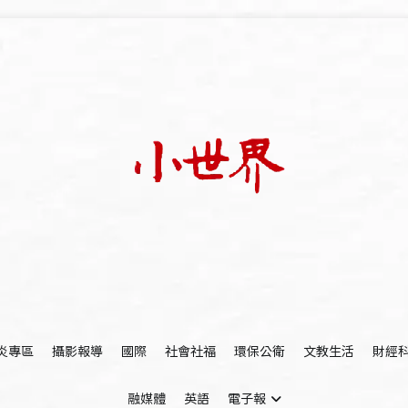
我們立足小世界，學習記錄浩瀚蒼穹
世新大學小世界
炎專區
攝影報導
國際
社會社福
環保公衛
文教生活
財經
融媒體
英語
電子報