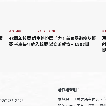
新聞回顧
2016-10-28
新
眾
48周年校慶 師生路跑展活力！首屆舉辦校友籃
萬
賽 考慮每年納入校慶 以交流感情 – 1808期
射
著作權聲明
：
本網站上刊載之所有內容，
2)2236-8225
限於文字、圖片、攝影、影