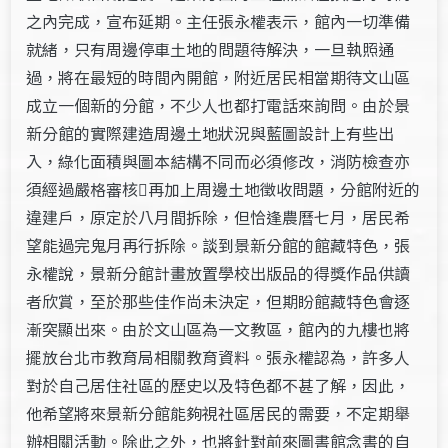
之內完成，宣布延期。主任張永權表示，館內一切準備
就緒，只有周邊停車土地的問題待解決，一旦執照通
過，將在最短的時間內開館，附近居民相當期待文山區
成立一個新的分館，不少人也都打電話來詢問。由於景
新分館的實際建造周邊土地狀況與藍圖設計上有些出
入，綠化面積與圖本結構不同而必須修改，消防檢查亦
須經過嚴格審核再加上周邊土地徵收問題，分館附近的
違建戶，原定於八月間拆除，但恰逢農曆七月，居民希
望能過完鬼月再行拆除。談到景新分館的館藏特色，張
永權說，景新分館計畫放置學校出版品的得獎作品供讀
者欣賞，至於那些佳作尚未決定，但期盼館藏特色會逐
漸突顯出來。由於文山區為一文教區，館內的九樓也將
擺放台北市教育局相關教育資料。張永權認為，許多人
對於自己居住社區的歷史以及特色都不甚了解，因此，
他希望將來景新分館能夠視社區居民的需要，不定期舉
辦相關活動。除此之外，也將針對前來圖書館念書的自