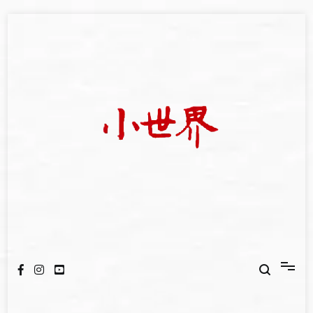
Skip
to
content
我們立足小世界，學習記錄浩瀚蒼穹
世新大學小世界