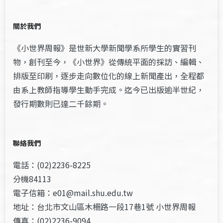
關於我們
《小世界周報》是世新大學新聞學系所學生的實習刊
物，創刊至今，《小世界》從傳統平面的採訪、編輯、
排版至印刷，逐步走向數位化的線上新聞產出，全程都
由系上教師指導學生動手完成。迄今已出版逾半世紀，
發行期數則已達二千餘期。
聯絡我們
電話：(02)2236-8225
分機84113
電子信箱：e01@mail.shu.edu.tw
地址：台北市文山區木柵路一段17巷1號 小世界周報
傳真：(02)2236-9094