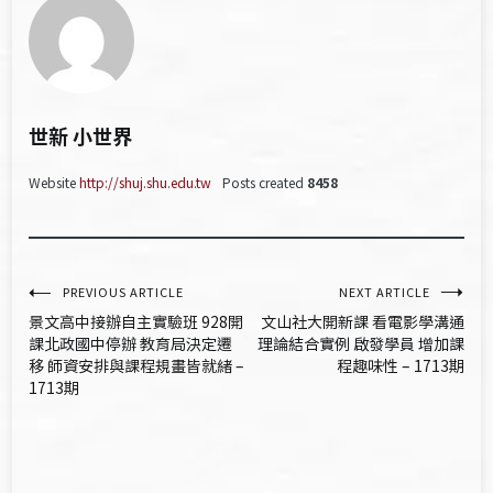
世新 小世界
Website
http://shuj.shu.edu.tw
Posts created
8458
文
PREVIOUS ARTICLE
NEXT ARTICLE
景文高中接辦自主實驗班 928開
文山社大開新課 看電影學溝通
章
課北政國中停辦 教育局決定遷
理論結合實例 啟發學員 增加課
移 師資安排與課程規畫皆就緒 –
程趣味性 – 1713期
導
1713期
覽