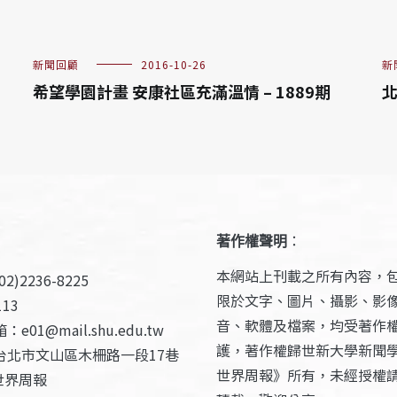
新聞回顧
2016-10-26
新
希望學園計畫 安康社區充滿溫情 – 1889期
北
著作權聲明
：
本網站上刊載之所有內容，
2)2236-8225
限於文字、圖片、攝影、影
13
音、軟體及檔案，均受著作
e01@mail.shu.edu.tw
護，著作權歸世新大學新聞
台北市文山區木柵路一段17巷
世界周報》所有，未經授權
世界周報