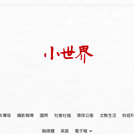
我們立足小世界，學習記錄浩瀚蒼穹
世新大學小世界
炎專區
攝影報導
國際
社會社福
環保公衛
文教生活
財經
融媒體
英語
電子報