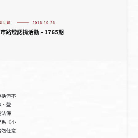
聞回顧
2016-10-26
市路燈認捐活動 – 1765期
包括但不
像、聲
權法保
學系《小
請勿任意