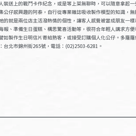
人裝送上的戰鬥卡作紀念，或是等上菜無聊時，可以隨意拿起一
集公仔感興趣的阿泰，自行從專業雜誌吸收製作模型的知識，無
她的就是兩位店主活潑熱情的個性，讓客人感覺被當成朋友一樣
海報、準備生日蛋糕、構思驚喜活動等，很符合年輕人講求方便
譬如製作生日明信片寄給熟客，或接受訂購個人化公仔。多羅羅
錦州街265號，電話：(02)2503-6281。