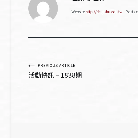
Website
http://shuj.shu.edu.tw
Posts c
文
PREVIOUS ARTICLE
活動快訊 – 1838期
章
導
覽