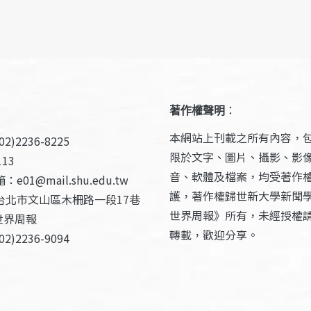
著作權聲明
：
本網站上刊載之所有內容，
2)2236-8225
限於文字、圖片、攝影、影
13
音、軟體及檔案，均受著作
e01@mail.shu.edu.tw
護，著作權歸世新大學新聞
台北市文山區木柵路一段17巷
世界周報》所有，未經授權
世界周報
轉載，歡迎分享。
2)2236-9094