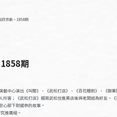
四京劇 – 1858期
1858期
演藝中心演出《叫關》、《武松打店》、《百花贈劍》、《御果
人所害；《武松打店》描寫武松住進黑店後與老闆結為好友。《
忠心部下尉遲恭的故事。
團研究推廣組。