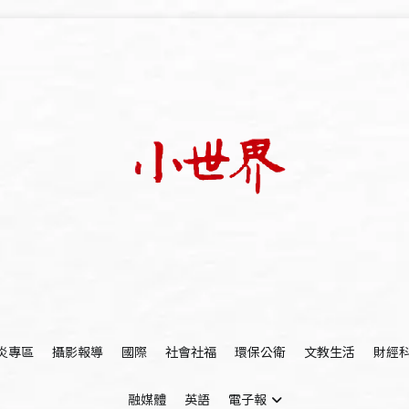
我們立足小世界，學習記錄浩瀚蒼穹
世新大學小世界
炎專區
攝影報導
國際
社會社福
環保公衛
文教生活
財經
融媒體
英語
電子報