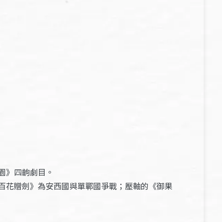
園》四齣劇目。
百花贈劍》為安西國與單鄲國爭戰；壓軸的《御果