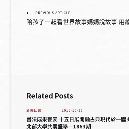
文
PREVIOUS ARTICLE
陪孩子一起看世界故事媽媽說故事 用繪本
章
導
覽
Related Posts
新聞回顧
2016-10-26
書法成果饗宴 十五日展開融古典現代於一體 
北部大學共襄盛舉 – 1863期