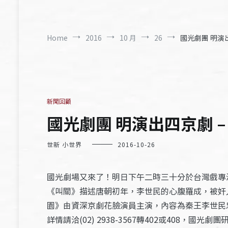
Home
2016
10 月
26
國光劇團 明演出
新聞回顧
國光劇團 明演出四京劇 – 
世新 小世界
2016-10-26
國光劇場又來了！明日下午二時三十分於台灣戲專
《叫關》描述唐朝初年，李世民的心腹羅成，被奸
園》由資深京劇花臉演員主演，內容為秦王李世民
詳情請洽(02) 2938-3567轉402或408，國光劇