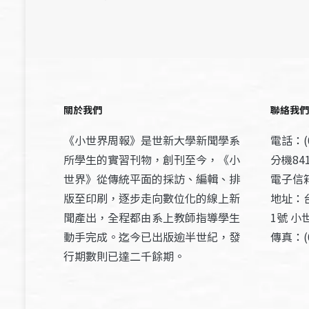
關於我們
聯絡我們
《小世界周報》是世新大學新聞學系
電話：(0
所學生的實習刊物，創刊至今，《小
分機841
世界》從傳統平面的採訪、編輯、排
電子信箱：
版至印刷，逐步走向數位化的線上新
地址：
聞產出，全程都由系上教師指導學生
1號 小
動手完成。迄今已出版逾半世紀，發
傳真：(0
行期數則已達二千餘期。