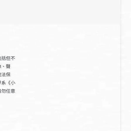
包括但不
像、聲
權法保
學系《小
請勿任意