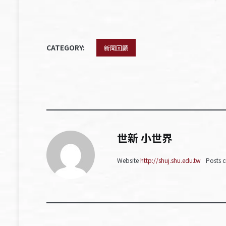
CATEGORY:
新聞回顧
世新 小世界
Website
http://shuj.shu.edu.tw
Posts c