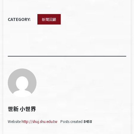
CATEGORY:
新聞回顧
世新 小世界
Website
http://shuj.shu.edu.tw
Posts created
8458