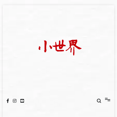
Skip
to
content
我們立足小世界，學習記錄浩瀚蒼穹
世新大學小世界