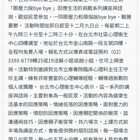
「跟壓力說bye bye 」因應生活的挑戰系列講座與諮
詢，歡迎民眾參加，一同跟壓力和煩惱說bye bye，戰勝
憂鬱。 活動時間從即日起至十二月九日止，每星期二上
午九時三十分至十二時三十分，在台北市社區心理衛生
中心四樓講堂，地址於台北市金山南路一段五號四樓，
全程均免費入場。報名方式以傳真或電話預約（02）
3393-6779轉25或19洽蘇小姐或趙小姐，也可上網查
詢。活動特別邀請到北市立療養院臨床心理科主任王守
珍主講，擁有非常豐富的心理輔導經驗，輔導過無數的
個人或團體。 台北市心理衛生中心表示，這一系列的講
座與諮詢，主要對象為一般民眾，活動的內容為健康生
活基本的因應策略、情緒低落的因應策略、面對壓力的
因應策略、憤怒的因應策略、因應親密關係的衝突、談
溝通與技巧、因應親子衝突等，共六場次。上課方式前
半場為講座方式，會後提供預約個別諮詢，每一個場次
限八位民眾，每一位五至十分鐘，所有參加人員均免費