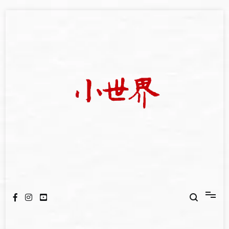
Skip
to
content
我們立足小世界，學習記錄浩瀚蒼穹
世新大學小世界