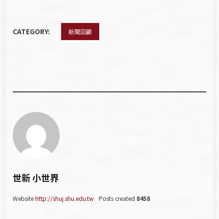
CATEGORY:
新聞回顧
世新 小世界
Website
http://shuj.shu.edu.tw
Posts created
8458