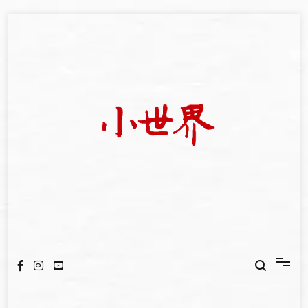
Skip
to
content
我們立足小世界，學習記錄浩瀚蒼穹
世新大學小世界