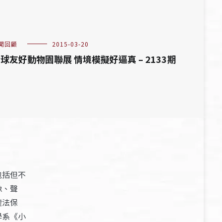
聞回顧
2015-03-20
球友好動物園聯展 情境模擬好逼真 – 2133期
包括但不
像、聲
權法保
學系《小