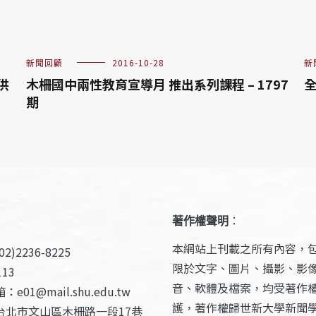
新聞回顧
2016-10-28
新
供
木柵國中兩性教育宣導月 推出系列課程 – 1797
全
期
著作權聲明
：
本網站上刊載之所有內容，
2)2236-8225
限於文字、圖片、攝影、影
13
音、軟體及檔案，均受著作
e01@mail.shu.edu.tw
護，著作權歸世新大學新聞
台北市文山區木柵路一段17巷