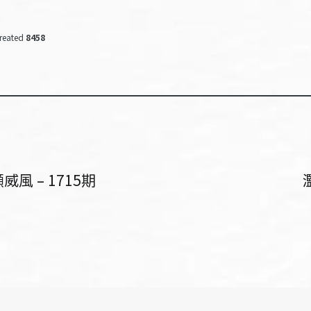
reated
8458
 – 1715期