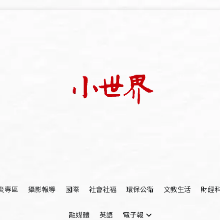
我們立足小世界，學習記錄浩瀚蒼穹
世新大學小世界
炎專區
攝影報導
國際
社會社福
環保公衛
文教生活
財經
融媒體
英語
電子報