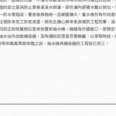
道的設立是為防止景美溪溪水倒灌，卻也讓內部積水難以排出。
一的水管組成，重修後規格統一且範圍擴大，蓄水情形有所改善
往堤防未完工的老泉里，郭先生擔心將來老泉堤防工程完畢，溪
目前正拆除舊辦公室來放置新抽水機，機器為外國進口，原預定
抽水站內加裝擴音器，及時通知民眾是否需撤離，以爭取時效。
計明年颱風季節來臨之前，抽水機與擴音器的工程皆已完工。