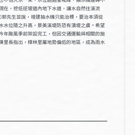
現在，挖低逆坡道內地下水道，讓水自然往溪流
郭先生並說，增建抽水機只能治標，要治本須從
水水位隨之升高，景美溪堤防恐有潰堤之虞。希望
今年颱風季前架設完工，但因交通運輸與相關的施
陳里長指出，樟林里屬地勢偏低的地區，成為雨水