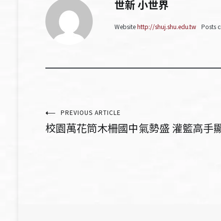
世新 小世界
Website
http://shuj.shu.edu.tw
Posts c
文
PREVIOUS ARTICLE
校園萬花筒木柵國中氣勢盛 灌籃高手顯威風
章
導
覽