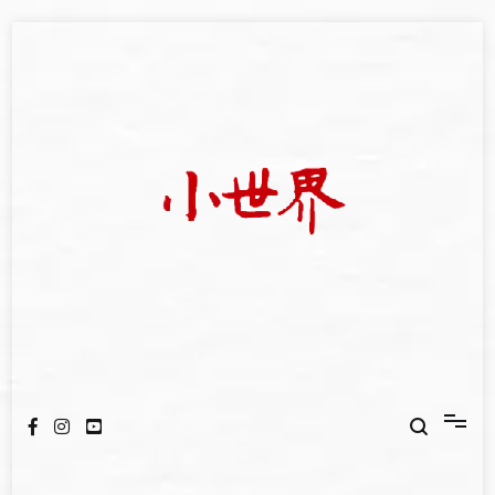
Skip
to
content
我們立足小世界，學習記錄浩瀚蒼穹
世新大學小世界