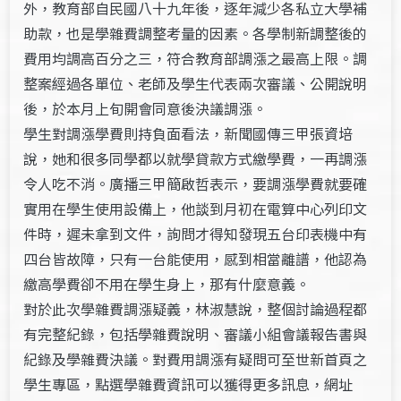
外，教育部自民國八十九年後，逐年減少各私立大學補
助款，也是學雜費調整考量的因素。各學制新調整後的
費用均調高百分之三，符合教育部調漲之最高上限。調
整案經過各單位、老師及學生代表兩次審議、公開說明
後，於本月上旬開會同意後決議調漲。
學生對調漲學費則持負面看法，新聞國傳三甲張資培
說，她和很多同學都以就學貸款方式繳學費，一再調漲
令人吃不消。廣播三甲簡啟哲表示，要調漲學費就要確
實用在學生使用設備上，他談到月初在電算中心列印文
件時，遲未拿到文件，詢問才得知發現五台印表機中有
四台皆故障，只有一台能使用，感到相當離譜，他認為
繳高學費卻不用在學生身上，那有什麼意義。
對於此次學雜費調漲疑義，林淑慧說，整個討論過程都
有完整紀錄，包括學雜費說明、審議小組會議報告書與
紀錄及學雜費決議。對費用調漲有疑問可至世新首頁之
學生專區，點選學雜費資訊可以獲得更多訊息，網址