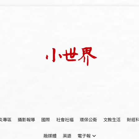
我們立足小世界，學習記錄浩瀚蒼穹
世新大學小世界
炎專區
攝影報導
國際
社會社福
環保公衛
文教生活
財經
融媒體
英語
電子報