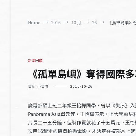
Home
2016
10 月
26
《孤單島嶼》奪
新聞回顧
《孤單島嶼》奪得國際多項
世新 小世界
2016-10-26
廣電系碩士班二年級王怡樺同學，曾以《失序》入圍
Panorama Asia單元等，王怡樺表示，上
片長二十五分鐘，但製作費就花了十五萬元。王怡
次用16釐米的機器拍攝電影，才決定在這部片上