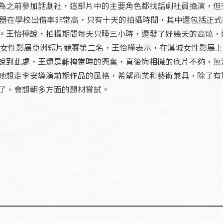
為之前參加話劇社，這部片中的主要角色都找話劇社員擔演，但
機器在學校出借率非常高，只有十天的拍攝時間，其中還包括正
。王怡樺說，拍攝期間每天只睡三小時，還發了好幾天的高燒，
韓國漢城女性影展亞洲短片競賽第二名，王怡樺表示，在漢城女性影
說到此處，王還是難掩當時的興奮，直後悔相機的底片不夠，無
她想走李安導演前期作品的風格，希望商業和藝術兼具，除了有
了，會想朝多方面的題材嘗試。