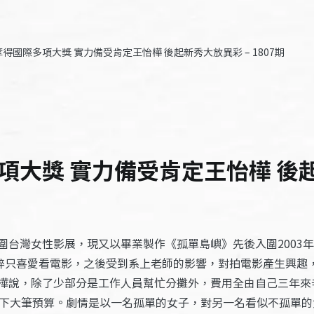
得國際多項大獎 實力備受肯定王怡樺 後起新秀大放異彩 – 1807期
大獎 實力備受肯定王怡樺 後起新
台灣女性影展，現又以畢業製作《孤單島嶼》先後入圍2003年
大學前純粹只喜愛看電影，之後受到系上老師的影響，對拍電影產生
樺說，除了少部分是工作人員幫忙分攤外，費用全由自己三年來
砸下大筆預算。劇情是以一名孤單的女子，對另一名看似不孤單