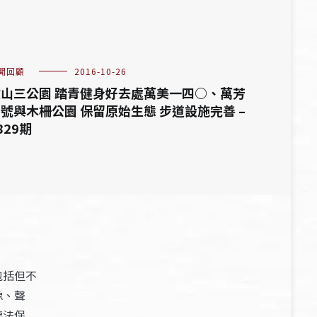
聞回顧
2016-10-26
山三公園 踏青健身好去處萬美一四○、萬芳
號與木柵公園 保留原始生態 步道設施完善 –
829期
包括但不
像、聲
權法保