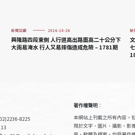
新聞回顧
2016-10-26
新
興隆路四段東側 人行道高出路面高二十公分下
文
大雨易淹水 行人又易摔傷造成危險 – 1781期
七
1
著作權聲明
：
本網站上刊載之所有內容，
2)2236-8225
限於文字、圖片、攝影、影
13
音、軟體及檔案，均受著作