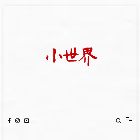
Skip
to
content
我們立足小世界，學習記錄浩瀚蒼穹
世新大學小世界