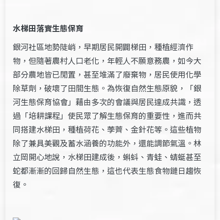
水梯田落實生態保育
銀河社區地勢陡峭，早期居民開闢梯田，種植經濟作
物，但隨著農村人口老化，年輕人不願意務農，如今大
部分農地皆已閒置，甚至堆滿了廢棄物，居民使用化學
除草劑，破壞了田間生態。為恢復自然生態原貌，「銀
河生態保育協會」藉由多次的會議與居民達成共識，透
過「培耕課程」使民眾了解生態保育的重要性，進而共
同搭建水梯田，種植荷花、荸薺、金針花等。這些植物
除了兼具美觀及蓄水涵養的功能外，還能調節氣溫。林
立岡開心地說，水梯田建成後，蝌蚪、青蛙、蜻蜓甚至
蛇都漸漸的回歸自然生態，這也代表生態食物鏈日趨恢
復。