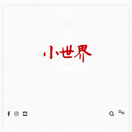
Skip
to
content
我們立足小世界，學習記錄浩瀚蒼穹
世新大學小世界