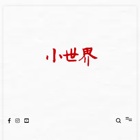
Skip
to
content
我們立足小世界，學習記錄浩瀚蒼穹
世新大學小世界