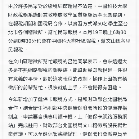
由於許多民眾對於繳稅細節還是不清楚，中國科技大學
財政稅務系講師兼教務處教學品質組組長李玉鳳提到，
在報稅期間和國稅局合作，以實習方式派50名學生至台
北市各個稽徵所，幫忙民眾報稅。本月19日晚上6時30
分到8時30分也會在中國科大辦社區報稅，幫文山區各里
民報稅。
在文山區稽徵所幫忙報稅的呂姓同學表示，會來這邊大
多是不熟網路報稅的銀髮族，能幫助民眾報稅是一件很
有意義的事情，對於這次報稅的改制，操作上因為有稽
徵所的前輩幫忙，很快就能上手，不會覺得有困難。
今年新增加了健保卡報稅方式，是和財政部台北國稅局
合作，結合衛生福利部中央健康保險署所推的健康存摺
制度。申請要自備專用讀卡機，上「健保卡網路服務網
站」完成註冊，財政部台北國稅局文山稽徵所股長楊世
豪建議，可以至健保署臨櫃辦理，健保署也會派專員至