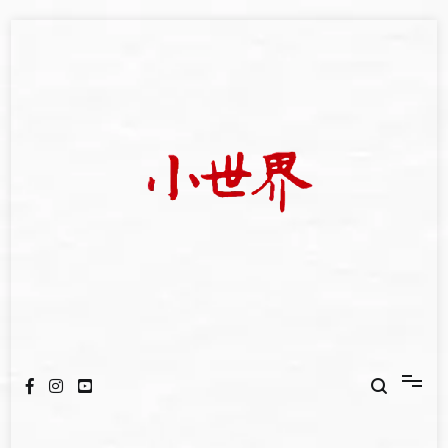
Skip
to
content
我們立足小世界，學習記錄浩瀚蒼穹
世新大學小世界