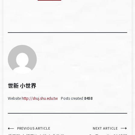
世新 小世界
Website
http://shuj.shu.edu.tw
Posts created
8458
文
PREVIOUS ARTICLE
NEXT ARTICLE