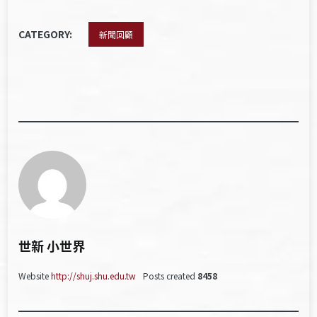
CATEGORY:
新聞回顧
世新 小世界
Website
http://shuj.shu.edu.tw
Posts created
8458