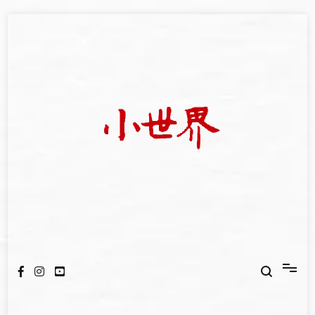
Skip
to
content
我們立足小世界，學習記錄浩瀚蒼穹
世新大學小世界