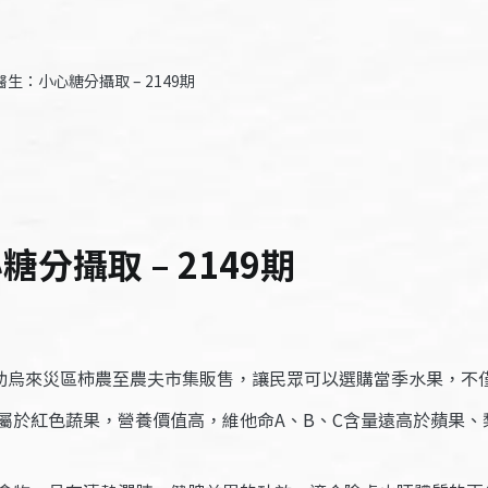
生：小心糖分攝取 – 2149期
分攝取 – 2149期
協助烏來災區柿農至農夫市集販售，讓民眾可以選購當季水果，不
屬於紅色蔬果，營養價值高，維他命A、B、C含量遠高於蘋果、