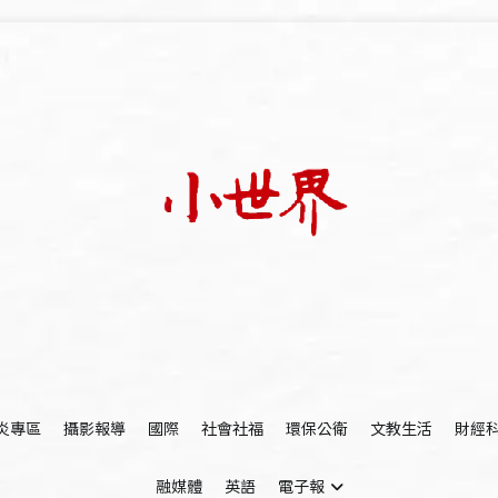
我們立足小世界，學習記錄浩瀚蒼穹
世新大學小世界
炎專區
攝影報導
國際
社會社福
環保公衛
文教生活
財經
融媒體
英語
電子報