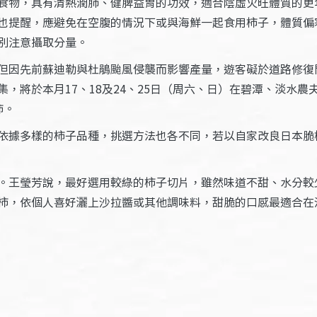
食物，具有清熱潤肺、健脾益胃的功效，適合陰虛火旺體質的更
也提醒，應避免在空腹的情況下或與海鮮一起食用柿子，體質偏
別注意攝取分量。
但因先前蘇迪勒與杜鵑颱風侵襲而影響產量，遊客礙於道路修復
，將於本月17、18及24、25日（周六、日）在碧潭、淡水農
柿。
依據多樣的柿子品種，挑選方法也各不同，若以自家改良日本脆
。王瑩芳說，最好選用較綠的柿子切片，雖然味道不甜、水分較
柿，依個人喜好灑上沙拉醬或其他調味料，甜脆的口感最適合在