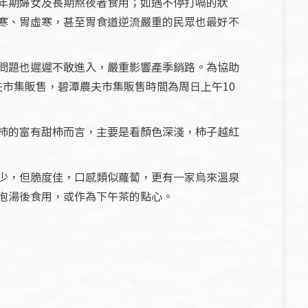
年期婦女及長期熬夜者食用；如遇不停打嗝的狀
寒、胃虛寒，甚至胃食道逆流嚴重的民眾也最好不
問題也遲遲不敢進入，嚴重影響產季銷路。為協助
夫市集販售，碧潭農夫市集販售時間為周日上午10
柿的富有甜柿而言，主要是看顏色深淺，柿子越紅
少，但脆度佳，口感類似蘿蔔，更有一家烏來溫泉
泡湯後食用，或作為下午茶的點心。