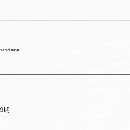
reated
8458
9期