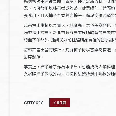
慈濟醫院中醫師吳佩青表示，柿子是屬於甘、寒性
況，也可飲用以柿蒂煮成的茶，效果頗佳。然而她
要食用，且因柿子含有較高糖分，糖尿病患必須特
烏來福山甜柿以果實大、糖度高、果色美為特色，
烏來福山柿農，新北市政府農業局所輔導的農夫市集
時至下午6時，邀請民眾前往選購品質佳的當季甜
甜柿業者王瑩芳解釋，購買柿子仍以當季為首選，
甜度越佳。
事實上，柿子除了作為水果外，也能成為入菜料理
業者將柿子做成沙拉，同樣也是選擇還未熟透的脆
CATEGORY:
新聞回顧