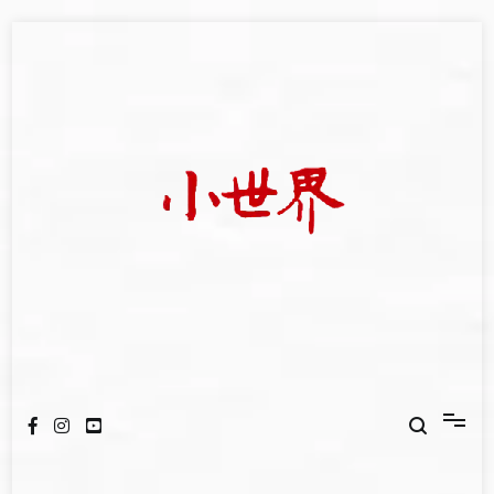
Skip
to
content
我們立足小世界，學習記錄浩瀚蒼穹
世新大學小世界