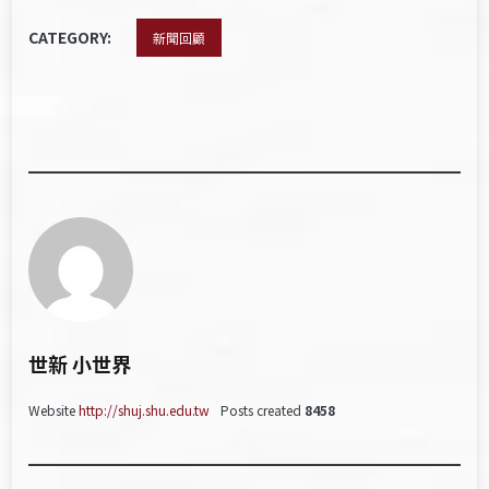
CATEGORY:
新聞回顧
世新 小世界
Website
http://shuj.shu.edu.tw
Posts created
8458