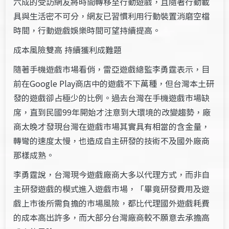
六成的受訪網友將時間轉移至行動遊戲，且隨著行動載
具與生活密不可分，網友已習慣利用行動裝置消磨空檔
時間，行動遊戲娛樂時間可望持續提高。
成本風險雙高 持續獲利成難題
隨著手機遊戲市場看俏，雷亞遊戲總監李勇霆表示，目
前在Google Play商店中的遊戲不下萬種，但台灣本土研
發的遊戲卻占極少的比例。過去台灣在手機遊戲市場缺
席，直到民國99年開始才注意到大環境的改變趨勢，廠
商太晚才發現台灣在遊戲市場其實具有相當的含金量，
轉彎的速度太慢，也造成自主研發的技術不及國外廠商
那樣成熟。
李勇霆說，台灣現今遊戲廠商大多以代理方式，而非自
主研發遊戲的模式進入遊戲市場，「畢竟研發費用及遊
戲上市後所需負擔的市場風險，都比代理國外遊戲耗費
的成本高出許多，而大部分台灣廠商較不願意去承擔高