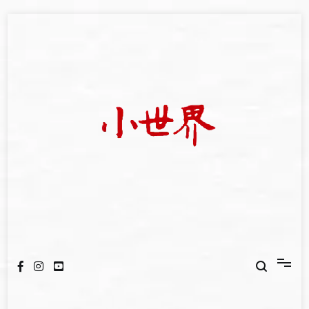
Skip
to
content
我們立足小世界，學習記錄浩瀚蒼穹
世新大學小世界