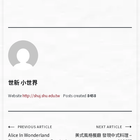
世新 小世界
Website
http://shuj.shu.edu.tw
Posts created
8458
文
PREVIOUS ARTICLE
NEXT ARTICLE
Alice In Wonderland
美式風格餐廳 發現中式料理 –