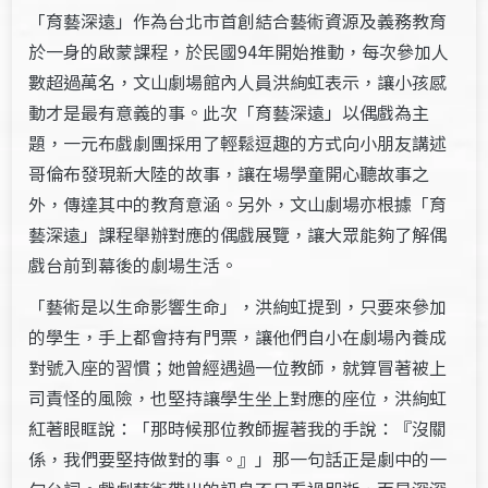
「育藝深遠」作為台北市首創結合藝術資源及義務教育
於一身的啟蒙課程，於民國94年開始推動，每次參加人
數超過萬名，文山劇場館內人員洪絢虹表示，讓小孩感
動才是最有意義的事。此次「育藝深遠」以偶戲為主
題，一元布戲劇團採用了輕鬆逗趣的方式向小朋友講述
哥倫布發現新大陸的故事，讓在場學童開心聽故事之
外，傳達其中的教育意涵。另外，文山劇場亦根據「育
藝深遠」課程舉辦對應的偶戲展覽，讓大眾能夠了解偶
戲台前到幕後的劇場生活。
「藝術是以生命影響生命」，洪絢虹提到，只要來參加
的學生，手上都會持有門票，讓他們自小在劇場內養成
對號入座的習慣；她曾經遇過一位教師，就算冒著被上
司責怪的風險，也堅持讓學生坐上對應的座位，洪絢虹
紅著眼眶說：「那時候那位教師握著我的手說：『沒關
係，我們要堅持做對的事。』」那一句話正是劇中的一