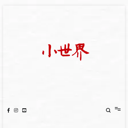
Skip
to
content
我們立足小世界，學習記錄浩瀚蒼穹
世新大學小世界