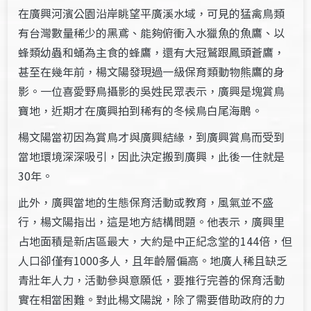
在廣興河濱公園沿岸眺望平廣溪水域，可見的猛禽鳥類
有台灣數量稀少的黑鳶、能夠俯衝入水獵魚的魚鷹、以
蜂類幼蟲和蛹為主食的蜂鷹，還有大冠鷲跟鳳頭蒼鷹，
甚至在幾年前，楊文陽發現過一級保育類動物熊鷹的身
影。一位喜愛野鳥攝影的吳姓民眾表示，廣興是塊賞鳥
寶地，近期才在廣興拍到稀有的冬候鳥白尾海鵰。
楊文陽當初因為賞鳥才與廣興結緣，到廣興賞鳥而受到
當地環境深深吸引，因此決定搬到廣興，此後一住就是
30年。
此外，廣興當地的生態保育活動或教育，風氣並不盛
行，楊文陽指出，這是地方結構問題。他表示，廣興里
占地面積是新店區最大，大約是中正紀念堂的144倍，但
人口卻僅有1000多人，且年齡層偏高。地廣人稀且缺乏
青壯年人力，活動參與意願低，要推行完善的保育活動
實在相當困難。對此楊文陽說，除了需要借助政府的力