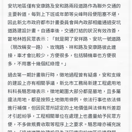
安坑地區僅有安康路及安和路兩段道路作為聯外交通的
主要幹道，每到上下班或年節等尖峰時段便阻塞不堪，
因此新北市政府都市計畫委員會與內政部相繼通過安坑
道路建設計畫。自通車後，交通打結的狀況有效改善，
當地林姓民眾表示：「就是開了安祥路、安坑一號道路
（現改稱安一路）、玫瑰路、祥和路及安康路彼此連
接，車才會比較少，方便很多，包括騎機車也方便很
多，不用塞十幾個紅綠燈。」
過去第一期計畫執行時，徵地過程曾有疑慮，安和支線
的建設上亦有相關爭議，新北市工務局新建工程處用地
科科長駱思暐表示，徵地範圍大部分都是墓地，且多屬
違法用地，都是按照土地徵用條例，依法行事也依法條
進行補償，但因民眾所認定的土地價值與法條有所差距
才引起紛爭，工程相關單位在處理上也盡量給予民眾方
便，不多做規費收取等程序上之要求。駱思暐亦補充說