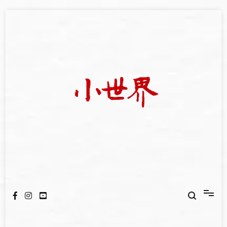
Skip
to
content
我們立足小世界，學習記錄浩瀚蒼穹
世新大學小世界