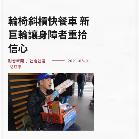
輪椅斜槓快餐車 新
巨輪讓身障者重拾
信心
影音新聞
,
社會社福
2021-05-01
胡玗彤