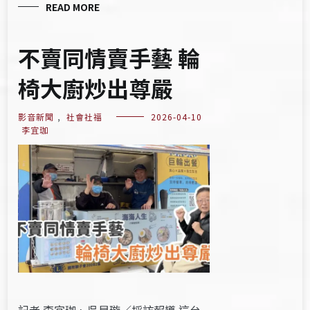
READ MORE
不賣同情賣手藝 輪
椅大廚炒出尊嚴
影音新聞
,
社會社福
2026-04-10
李宜珈
記者 李宜珈、吳昱璇／採訪報導 這台