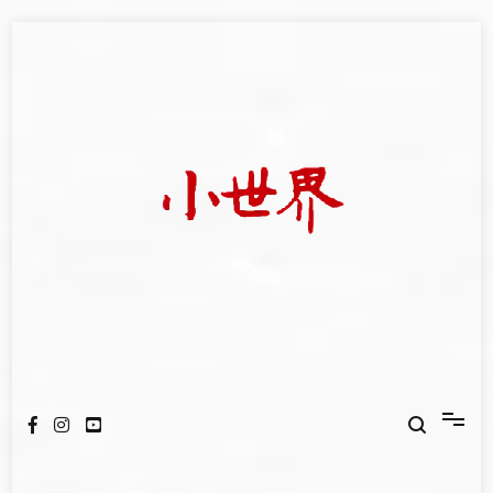
Skip
to
content
我們立足小世界，學習記錄浩瀚蒼穹
世新大學小世界