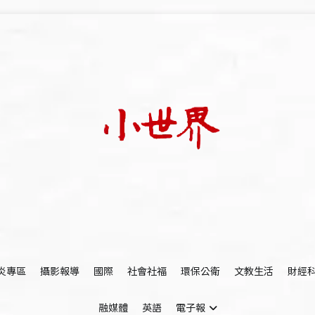
我們立足小世界，學習記錄浩瀚蒼穹
世新大學小世界
炎專區
攝影報導
國際
社會社福
環保公衛
文教生活
財經
融媒體
英語
電子報