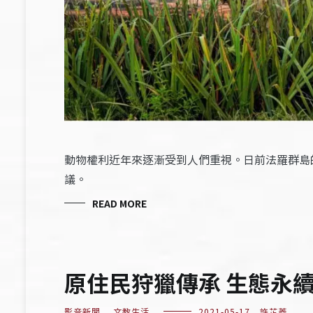
動物權利近年來逐漸受到人們重視。日前法羅群島
議。
READ MORE
原住民狩獵傳承 生態永
影音新聞
,
文教生活
2021-05-17
許芷菱