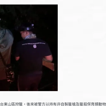
在台東山區狩獵，後來被警方以持有非自製獵槍及獵殺保育類動物