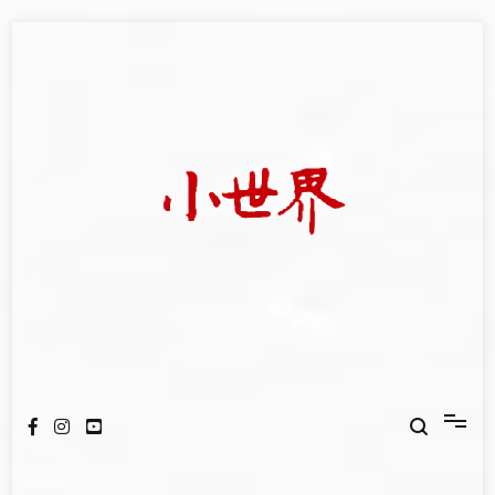
Skip
to
content
我們立足小世界，學習記錄浩瀚蒼穹
世新大學小世界