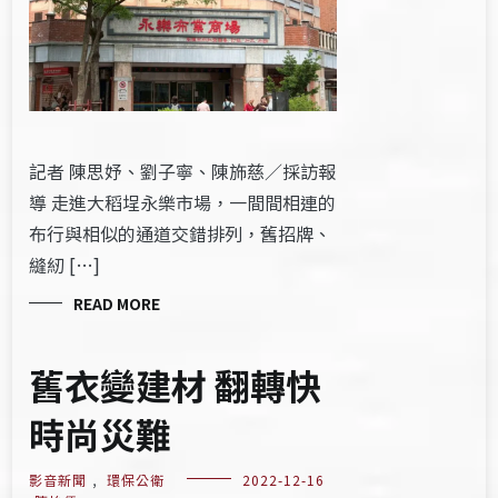
記者 陳思妤、劉子寧、陳斾慈／採訪報
導 走進大稻埕永樂市場，一間間相連的
布行與相似的通道交錯排列，舊招牌、
縫紉 […]
READ MORE
舊衣變建材 翻轉快
時尚災難
影音新聞
,
環保公衛
2022-12-16