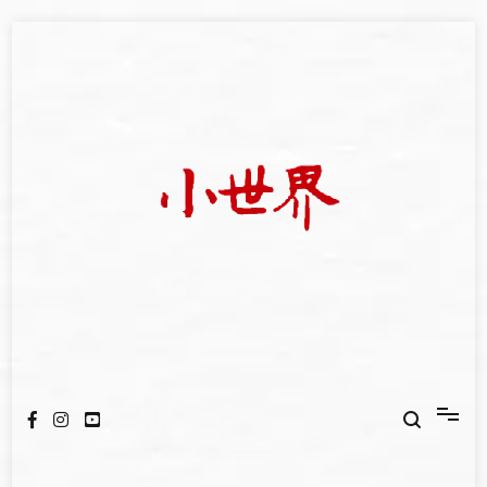
Skip
to
content
我們立足小世界，學習記錄浩瀚蒼穹
世新大學小世界