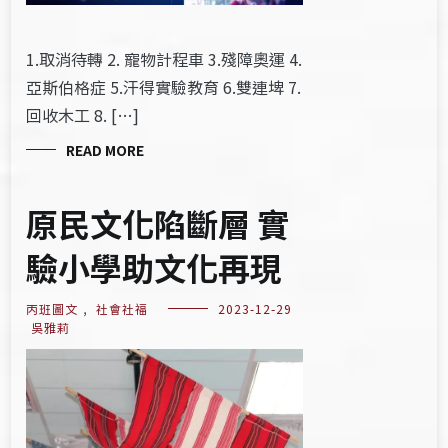
1.取消待轉 2. 寵物計程車 3.殘障奧運 4.
亞斯伯格症 5.汗得實驗教育 6.雙連埤 7.
回收木工 8. […]
READ MORE
原民文化陷斷層 實
驗小學助文化再現
丙班圖文
,
社會社福
2023-12-29
吳雅莉