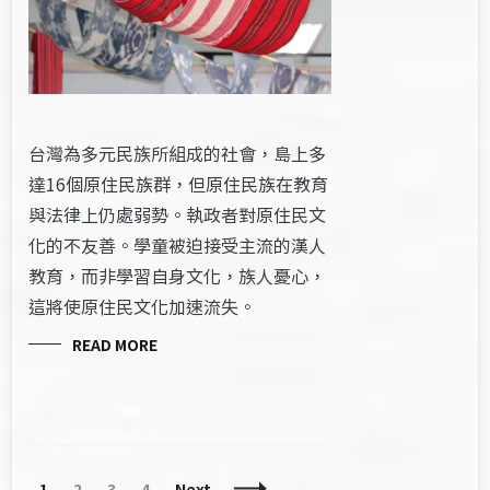
台灣為多元民族所組成的社會，島上多
達16個原住民族群，但原住民族在教育
與法律上仍處弱勢。執政者對原住民文
化的不友善。學童被迫接受主流的漢人
教育，而非學習自身文化，族人憂心，
這將使原住民文化加速流失。
READ MORE
Posts
Page
Page
Page
Page
1
2
3
4
Next