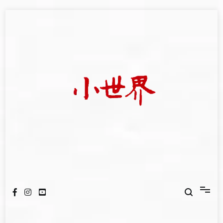
Skip
to
content
我們立足小世界，學習記錄浩瀚蒼穹
世新大學小世界