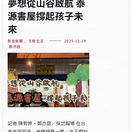
夢想從山谷啟航 泰
源書屋撐起孩子未
來
影音新聞
,
文教生活
2025-12-19
鄭亦庭
記者 陳宥婷、鄭亦庭／採訪報導 在台
東泰源部落，放學鐘聲一響，孩子們就