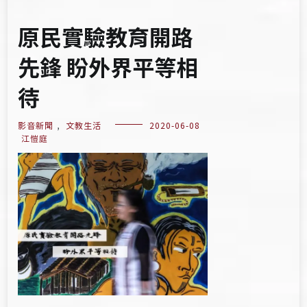
原民實驗教育開路
先鋒 盼外界平等相
待
影音新聞
,
文教生活
2020-06-08
江愷庭